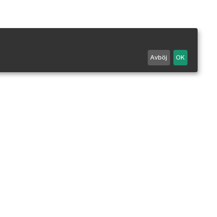
Avböj
OK
Maila oss
0498 - 25 99 90
Mån-Fre 7-18 / Lör 10-14.
Stängt alla röda dagar.