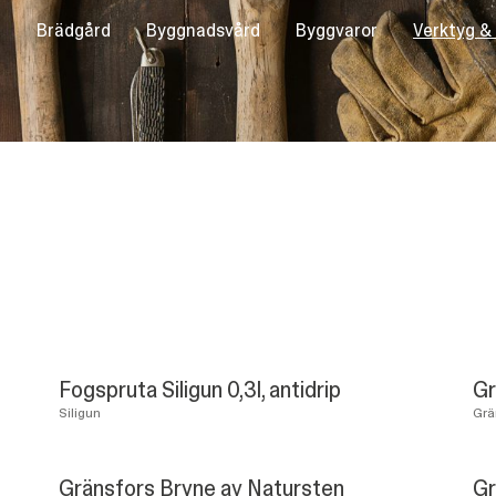
Brädgård
Byggnadsvård
Byggvaror
Verktyg &
Fogspruta Siligun 0,3l, antidrip
Gr
Siligun
Grä
Gränsfors Bryne av Natursten
Gr