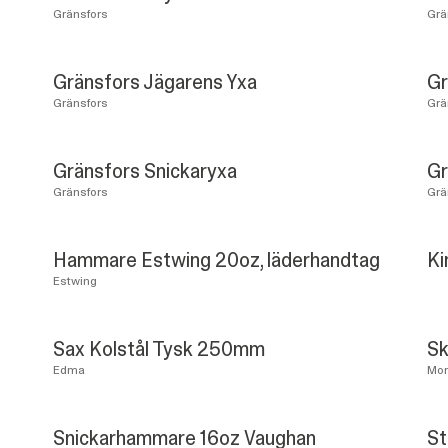
Gränsfors
Grä
Gränsfors Jägarens Yxa
Gr
Gränsfors
Grä
Gränsfors Snickaryxa
Gr
Gränsfors
Grä
Hammare Estwing 20oz, läderhandtag
Ki
Estwing
Sax Kolstål Tysk 250mm
Sk
Edma
Mor
Snickarhammare 16oz Vaughan
St