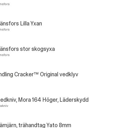
nsfors
änsfors Lilla Yxan
nsfors
änsfors stor skogsyxa
nsfors
ndling Cracker™ Original vedklyv
edkniv, Mora 164 Höger, Läderskydd
akniv
ämjärn, trähandtag Yato 8mm