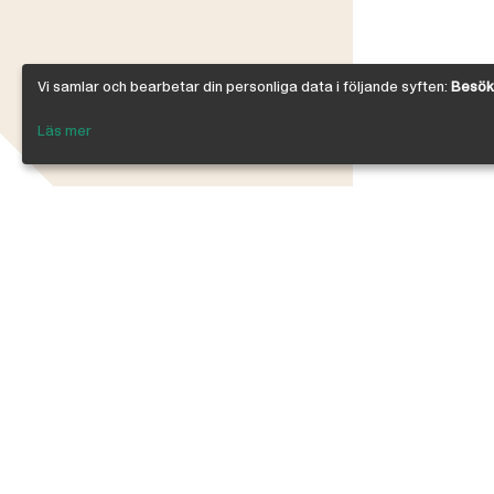
Vi samlar och bearbetar din personliga data i följande syften:
Besöks
Läs mer
Om Österby Brädgård
Österby är en traditionell brädgård med ege
gedigen kunskap om den gotländska kärnfu
egenskaper. I vår butik har vi samlat några 
leverantörer inriktade på byggnadsvård, byg
infästning, linoljefärg, skivmaterial, naturi
anpassade för både proffs och lekman. Vi är 
kedjan, där ca 200 bygghandlare ingår.