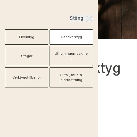
Stäng
Elverktyg
Handverktyg
Uthyrningsmaskine
Stegar
Verktyg & Maskiner
/
Handverktyg
r
Handverktyg
Puts-, mur- &
Verktygstillbehör
plattsättning
21 produkter
Braständare naturliga
Fandango
Gränsfors Bryne