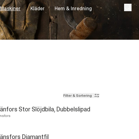
 Maskiner
Kläder
Hem & Inredning
Filter & Sortering
änfors Stor Slöjdbila, Dubbelslipad
nsfors
änsfors Diamantfil