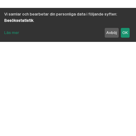
Vi samlar och bearbetar din personliga data i följande syften:
Besöksstatistik
.
Läs mer
Avböj
OK
Om Österby Brädgård
Österby är en traditionell brädgård med eget hyvleri
och gedigen kunskap om den gotländska kärnfurans
suveräna egenskaper. I vår butik har vi samlat några
av landets ledande leverantörer inriktade på
byggnadsvård, byggvaror, verktyg, infästning,
linoljefärg, skivmaterial, naturisolering mm.
anpassade för både proffs och lekman. Vi är
delägare i Bolist-kedjan, där ca 200 bygghandlare
ingår.