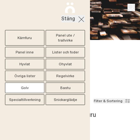
Stäng
Panel ute /
Kärnfuru
trallvirke
Panel inne
Lister och foder
Brädgård
/
Golv
Golv
Hyvlat
Ohyvlat
Övriga lister
Regelvirke
Golv
Bastu
Specialtillverkning
Snickarglädje
6 produkter
Filter & Sortering
Golv torkat 30 mm gotl kärnfuru
Österby