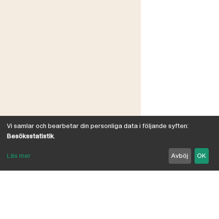
Vi samlar och bearbetar din personliga data i följande syften:
Besöksstatistik
.
Läs mer
Avböj
OK
Om Österby Brädgård
Österby är en traditionell brädgård med eget hyvleri
och gedigen kunskap om den gotländska kärnfurans