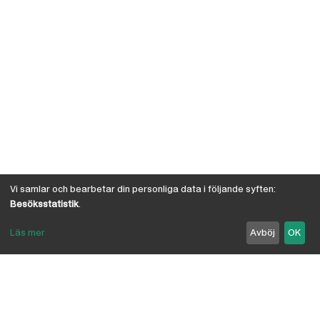
Vi samlar och bearbetar din personliga data i följande syften:
Besöksstatistik
.
Läs mer
Avböj
OK
Om Österby Brädgård
Österby är en traditionell brädgård med eget hyvleri
och gedigen kunskap om den gotländska kärnfurans