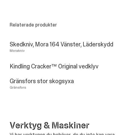
Relaterade produkter
Skedkniv, Mora 164 Vänster, Läderskydd
Morakniv
Kindling Cracker™ Original vedklyv
Gränsfors stor skogsyxa
Gränsfors
Verk­tyg
&
Maskiner
Vi har verktygen du behöver, de du inte kan vara