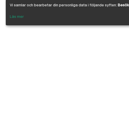
Vi samlar och bearbetar din personliga data i följande syften:
Besöks
Läs mer
Om Österby Brädgård
Österby är en traditionell brädgård med ege
gedigen kunskap om den gotländska kärnfu
egenskaper. I vår butik har vi samlat några 
leverantörer inriktade på byggnadsvård, byg
infästning, linoljefärg, skivmaterial, naturi
anpassade för både proffs och lekman. Vi är 
kedjan, där ca 200 bygghandlare ingår.