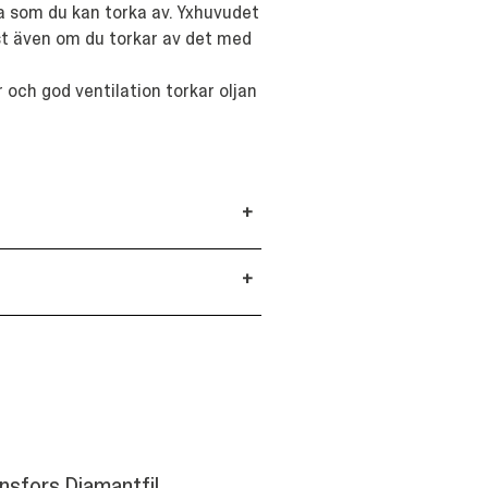
ja som du kan torka av. Yxhuvudet
st även om du torkar av det med
och god ventilation torkar oljan
+
+
nsfors Diamantfil