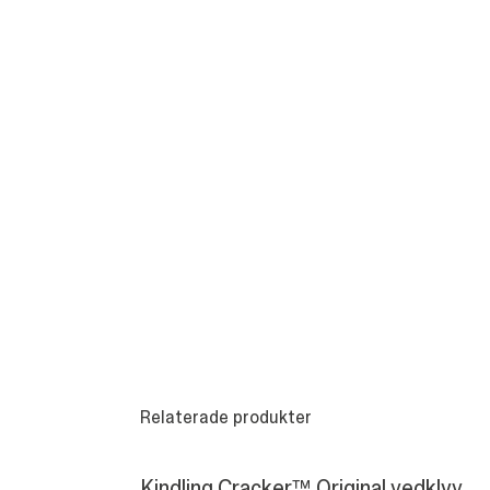
Relaterade produkter
Kindling Cracker™ Original vedklyv