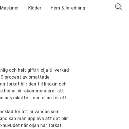
 Maskiner
Kläder
Hem & Inredning
lig och helt giftfri olja tillverkad
l 100 procent av omättade
jan torkat blir den till linoxin och
e hinna. Vi rekommenderar att
dlar yxskaftet med oljan för att
vecklad för att användas som
bland kan man uppleva att det blir
yxhuvudet när oljan har torkat.