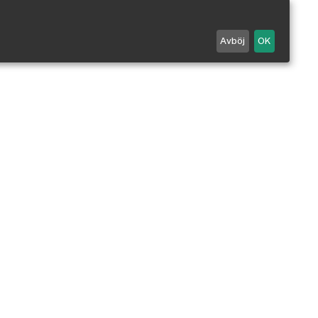
Avböj
OK
Maila oss
0498 - 25 99 90
Mån-Fre 7-18 / Lör 10-14.
Stängt alla röda dagar.