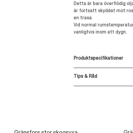
Detta är bara överflödig ol
är fortsatt skyddat mot ro
en trasa.
Vid normal rumstemperatur 
vanligtvis inom ett dygn.
Produktspecifikationer
Tips & Råd
Gränsfors stor skogsyxa
Grä