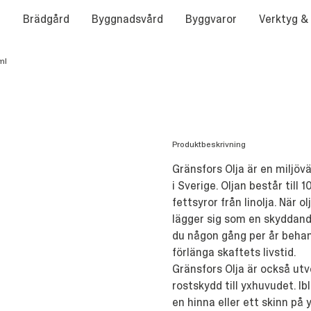
Brädgård
Byggnadsvård
Byggvaror
Verktyg &
ml
Produktbeskrivning
Gränsfors Olja är en miljövän
i Sverige. Oljan består til
fettsyror från linolja. När ol
lägger sig som en skyddand
du någon gång per år behan
förlänga skaftets livstid.
Gränsfors Olja är också ut
rostskydd till yxhuvudet. I
en hinna eller ett skinn på 