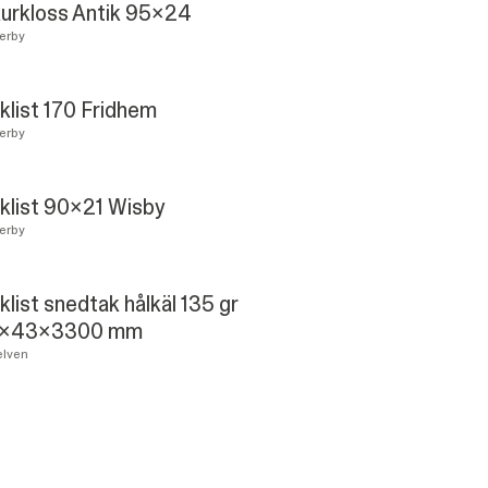
urkloss Antik 95x24
erby
klist 170 Fridhem
erby
klist 90x21 Wisby
erby
klist snedtak hålkäl 135 gr
2x43x3300 mm
lven