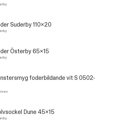
erby
der Suderby 110x20
erby
der Österby 65x15
erby
nstersmyg foderbildande vit S 0502-
lven
lvsockel Dune 45x15
erby