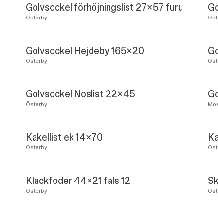
Golvsockel förhöjningslist 27x57 furu
Go
Österby
Öst
Golvsockel Hejdeby 165x20
Go
Österby
Öst
Golvsockel Noslist 22x45
Go
Österby
Moe
Kakellist ek 14x70
Ka
Österby
Öst
Klackfoder 44x21 fals 12
Sk
Österby
Öst