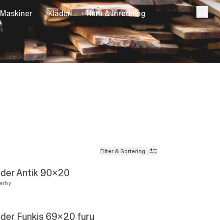
 Maskiner
Kläder
Hem & Inredning
Filter & Sortering
der Antik 90x20
erby
der Funkis 69x20 furu