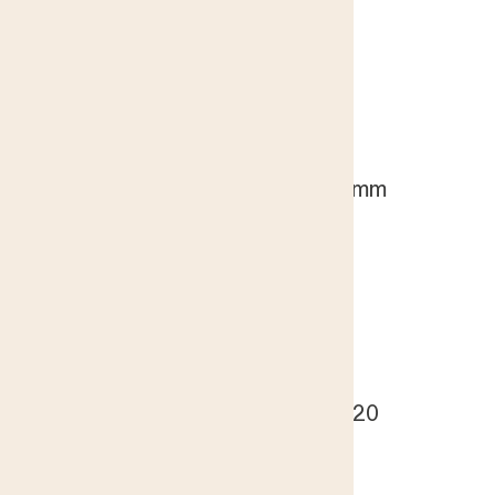
Österby
Foder Kruse 40x15
Österby
Foder Suderby 65x15 mm
Österby
Foder Österby 93x20
Österby
Golvsockel Antik 140x20
Österby