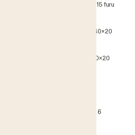
Golvsockel Funkis 80x15 furu
Österby
Golvsockel Hejdeby 140x20
Österby
Golvsockel Hejdeby 90x20
Österby
Hörnlist
Moelven
Klackfoder 44x15 fals 6
Österby