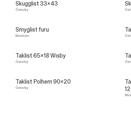
Skugglist 33x43
Sk
Österby
Öst
Smyglist furu
Ta
Moelven
Öst
Taklist 65x18 Wisby
Ta
Österby
Öst
Taklist Polhem 90x20
Ta
1
Österby
Moe