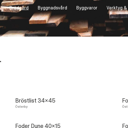
Brädgård
Byggnadsvård
Byggvaror
Verktyg &
r
Bröstlist 34x45
Fo
Österby
Öst
Foder Dune 40x15
Fo