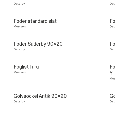
Österby
Öst
Foder standard slät
Fo
Moelven
Öst
Foder Suderby 90x20
Fo
Österby
Öst
Foglist furu
Fö
Y
Moelven
Moe
Golvsockel Antik 90x20
Go
Österby
Öst