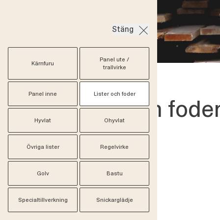
Stäng
Panel ute /
Kärnfuru
trallvirke
Brädgård
/
Lister och foder
Panel inne
Lister och foder
Lister och fode
Hyvlat
Ohyvlat
Övriga lister
Regelvirke
45 produkter
Bröstlist 20x55
Golv
Bastu
Österby
Specialtillverkning
Snickarglädje
Foder Bjärges 63x15