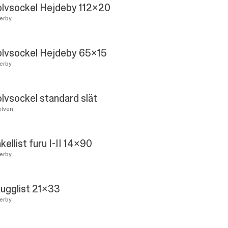
lvsockel Hejdeby 112x20
erby
lvsockel Hejdeby 65x15
erby
lvsockel standard slät
lven
kellist furu I-II 14x90
erby
ugglist 21x33
erby