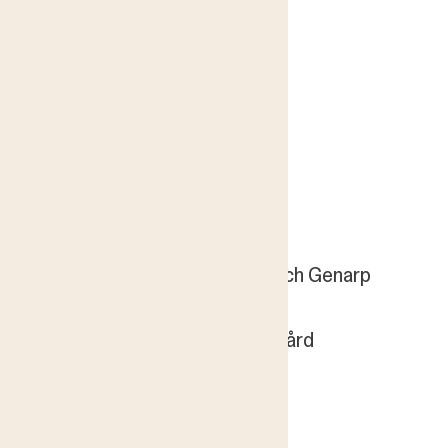
Byggnadsvård för lägenheter
Ridderstrand, Wenander
Byggnadsvårdarens bibliotek
Gysinge
Det sitter i väggarna
Erika Åberg
En bok om linoljefärg, kärlek och Genarp
Handbok för en gammal trädgård
André Strömqvist
Handbok för schablonmåleri