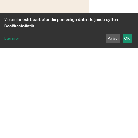
Vi samlar och bearbetar din personliga data i följande syften:
Besöksstatistik
.
Läs mer
Avböj
OK
Om Österby Brädgård
Österby är en traditionell brädgård med eget hyvleri
och gedigen kunskap om den gotländska kärnfurans
suveräna egenskaper. I vår butik har vi samlat några
av landets ledande leverantörer inriktade på
byggnadsvård, byggvaror, verktyg, infästning,
linoljefärg, skivmaterial, naturisolering mm.
anpassade för både proffs och lekman. Vi är
delägare i Bolist-kedjan, där ca 200 bygghandlare
ingår.