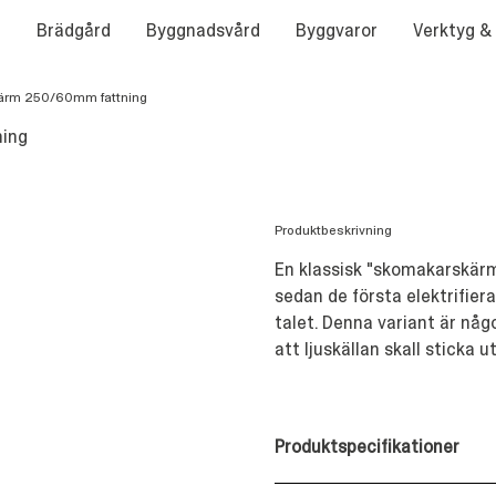
Brädgård
Byggnadsvård
Byggvaror
Verktyg &
kärm 250/60mm fattning
ning
Produktbeskrivning
En klassisk "skomakarskär
sedan de första elektrifie
talet. Denna variant är någo
att ljuskällan skall sticka ut
Produktspecifikationer