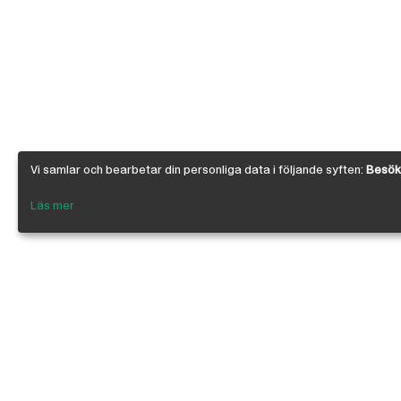
Vi samlar och bearbetar din personliga data i följande syften:
Besöks
Läs mer
Om Österby Brädgård
Österby är en traditionell brädgård med ege
gedigen kunskap om den gotländska kärnfu
egenskaper. I vår butik har vi samlat några 
leverantörer inriktade på byggnadsvård, byg
infästning, linoljefärg, skivmaterial, naturi