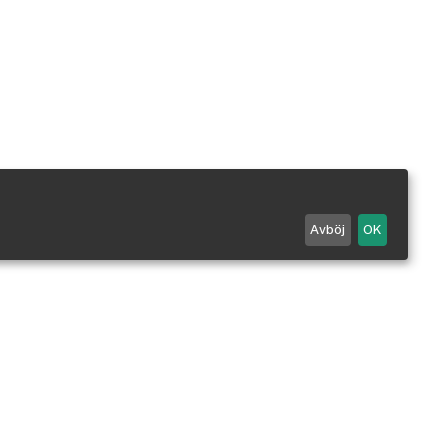
Avböj
OK
Maila oss
0498 - 25 99 90
Mån-Fre 7-18 / Lör 10-14.
Stängt alla röda dagar.