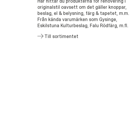
Här hittar du produkterna för renovering i
originalstil oavsett om det gäller knoppar,
beslag, el & belysning, färg & tapetet, m.m.
Från kända varumärken som Gysinge,
Eskilstuna Kulturbeslag, Falu Rödfärg, m.fl.
Till sortimentet