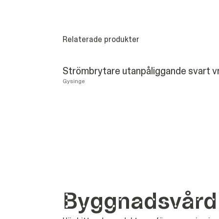
Relaterade produkter
Strömbrytare utanpåliggande svart v
Gysinge
Bygg­nads­vård