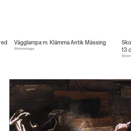
red
Vägglampa m. Klämma Antik Mässing
Sko
13 
Strömshaga
Strö