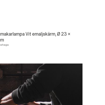
makarlampa Vit emaljskärm, Ø 23 x
cm
mshaga