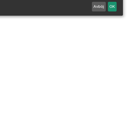
Avböj
OK
Maila oss
0498 - 25 99 90
Mån-Fre 7-18 / Lör 10-14.
Stängt alla röda dagar.