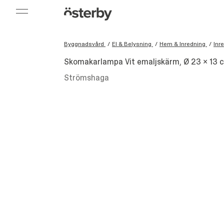
Byggnadsvård
/
El & Belysning
/
Hem & Inredning
/
Inr
Skomakarlampa Vit emaljskärm, Ø 23 x 13 
Strömshaga