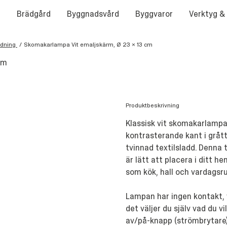
Brädgård
Byggnadsvård
Byggvaror
Verktyg &
edning
/
Skomakarlampa Vit emaljskärm, Ø 23 x 13 cm
cm
Produktbeskrivning
Klassisk vit skomakarlamp
kontrasterande kant i grått
tvinnad textilsladd. Denna 
är lätt att placera i ditt h
som kök, hall och vardagsr
Lampan har ingen kontakt, v
det väljer du själv vad du vi
av/på-knapp (strömbrytare)