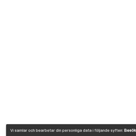
Vi samlar och bearbetar din personliga data i följande syften:
Besöks