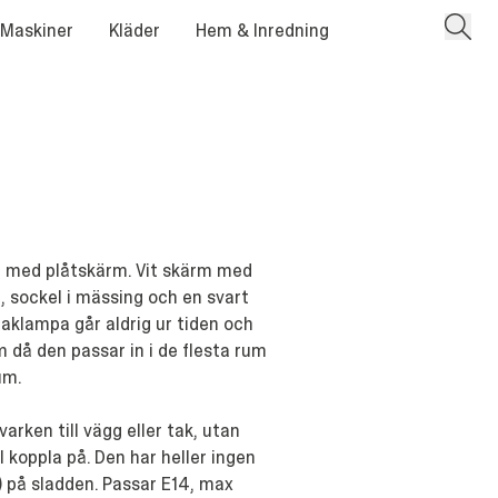
 Maskiner
Kläder
Hem & Inredning
a med plåtskärm. Vit skärm med
, sockel i mässing och en svart
taklampa går aldrig ur tiden och
em då den passar in i de flesta rum
um.
arken till vägg eller tak, utan
ll koppla på. Den har heller ingen
 på sladden. Passar E14, max