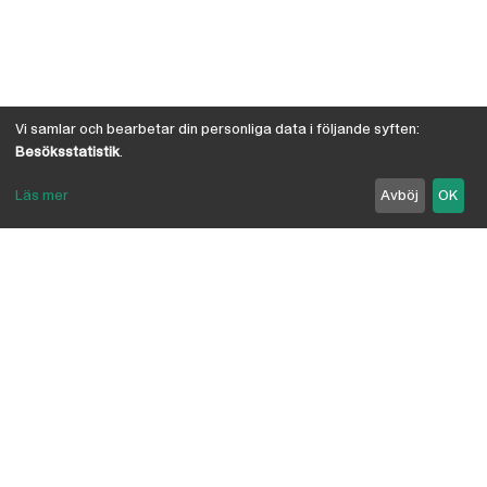
Vi samlar och bearbetar din personliga data i följande syften:
Besöksstatistik
.
Läs mer
Avböj
OK
Om Österby Brädgård
Österby är en traditionell brädgård med eget hyvleri
och gedigen kunskap om den gotländska kärnfurans
suveräna egenskaper. I vår butik har vi samlat några
av landets ledande leverantörer inriktade på
byggnadsvård, byggvaror, verktyg, infästning,
linoljefärg, skivmaterial, naturisolering mm.
anpassade för både proffs och lekman. Vi är
delägare i Bolist-kedjan, där ca 200 bygghandlare
ingår.