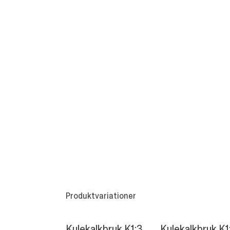
Produktvariationer
Kulekalkbruk K1:3
Kulekalkbruk K1