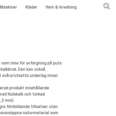
 Maskiner
Kläder
Hem & Inredning
 som inne för avfärgning på puts
 kalkbruk. Den kan också
 svåra/utsatta underlag innan
serad produkt innehållande
grad Kulekalk och torkad
0,3 mm).
gra filmbildande tillsatser utan
ffusionsöppna naturmaterial som