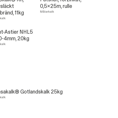
rsläckt
0,5x25m, rulle
bränd, 11kg
Målarkalk
kalk
nt-Astier NHL5
 0-4mm, 20kg
kalk
sakalk® Gotlandskalk 25kg
kalk