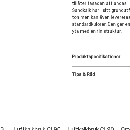
tillåter fasaden att andas.
Sandkalk har i sitt grundut
ton men kan även levereras
standardkulörer. Den ger e
yta med en fin struktur.
Produktspecifikationer
Tips & Råd
:3
Luftkalkbruk CL90
Luftkalkbruk CL90
Ort