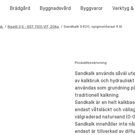
Brädgård
Byggnadsvård
Byggvaror
Verktyg &
uk
/
Kiselit 3,5 - KST 7100 VIT, 20kg
/
Sandkalk S400, opigmenterad 4 lit
Produktbeskrivning
Sandkalk används såväl ute
av kalkbruk och hydrauliskt
användas som grundning på
traditionell kalkning.
Sandkalk är en helt kalkba
endast våtsläckt och välla
välgraderad natursand (0-
Sandkalk innehåller inte nå
endast är tillverkad av di