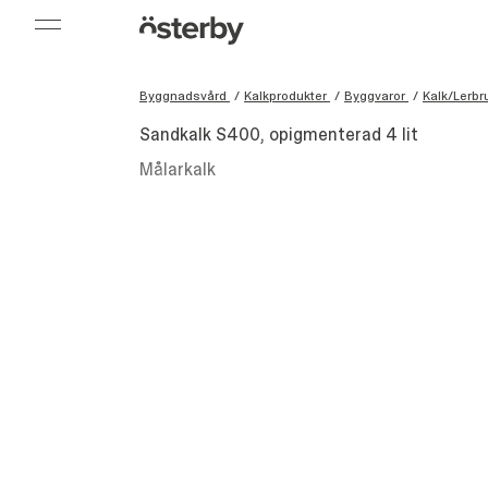
Byggnadsvård
/
Kalkprodukter
/
Byggvaror
/
Kalk/Lerbr
Sandkalk S400, opigmenterad 4 lit
Målarkalk