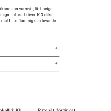
förande en varmvit, lätt beige
 pigmenterad i över 100 olika
n matt lite flammig och levande
+
+
okalk® Kh,
Putsnät, förzinkat,