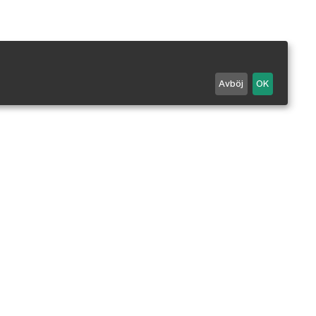
Avböj
OK
Maila oss
0498 - 25 99 90
Mån-Fre 7-18 / Lör 10-14.
Stängt alla röda dagar.