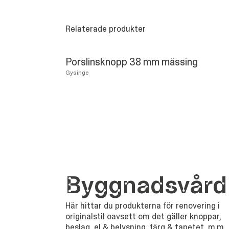
Relaterade produkter
Porslinsknopp 38 mm mässing
Gysinge
Bygg­nads­vård
Här hittar du produkterna för renovering i
originalstil oavsett om det gäller knoppar,
beslag, el & belysning, färg & tapetet, m.m.