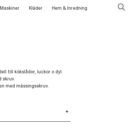
 Maskiner
Kläder
Hem & Inredning
l till kökslådor, luckor o dyl.
 skruv.
även med mässingsskruv.
+