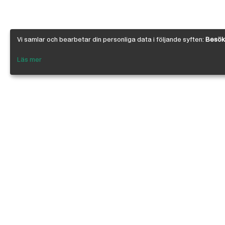
Vi samlar och bearbetar din personliga data i följande syften:
Besöks
Läs mer
Om Österby Brädgård
Österby är en traditionell brädgård med ege
gedigen kunskap om den gotländska kärnfu
egenskaper. I vår butik har vi samlat några 
leverantörer inriktade på byggnadsvård, byg
infästning, linoljefärg, skivmaterial, naturi
anpassade för både proffs och lekman. Vi är 
kedjan, där ca 200 bygghandlare ingår.