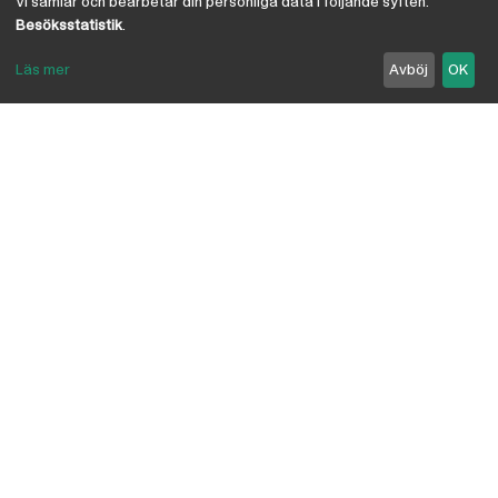
Vi samlar och bearbetar din personliga data i följande syften:
Besöksstatistik
.
Läs mer
Avböj
OK
Om Österby Brädgård
Österby är en traditionell brädgård med eget hyvleri
och gedigen kunskap om den gotländska kärnfurans
suveräna egenskaper. I vår butik har vi samlat några
av landets ledande leverantörer inriktade på
byggnadsvård, byggvaror, verktyg, infästning,
linoljefärg, skivmaterial, naturisolering mm.
anpassade för både proffs och lekman. Vi är
delägare i Bolist-kedjan, där ca 200 bygghandlare
ingår.