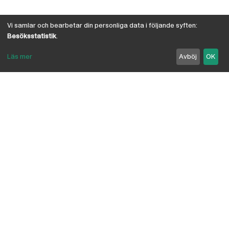
Vi samlar och bearbetar din personliga data i följande syften:
Besöksstatistik
.
Läs mer
Avböj
OK
Om Österby Brädgård
Österby är en traditionell brädgård med eget hyvleri
och gedigen kunskap om den gotländska kärnfurans
suveräna egenskaper. I vår butik har vi samlat några
av landets ledande leverantörer inriktade på
byggnadsvård, byggvaror, verktyg, infästning,
linoljefärg, skivmaterial, naturisolering mm.
anpassade för både proffs och lekman. Vi är
delägare i Bolist-kedjan, där ca 200 bygghandlare
ingår.