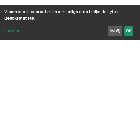
Vi samlar och bearbetar din personliga data i följande syften:
Besöksstatistik
.
Läs mer
Avböj
OK
Om Österby Brädgård
Österby är en traditionell brädgård med eget hyvleri
och gedigen kunskap om den gotländska kärnfurans
suveräna egenskaper. I vår butik har vi samlat några
av landets ledande leverantörer inriktade på
byggnadsvård, byggvaror, verktyg, infästning,
linoljefärg, skivmaterial, naturisolering mm.
anpassade för både proffs och lekman. Vi är
delägare i Bolist-kedjan, där ca 200 bygghandlare
ingår.