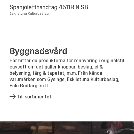
Spanjoletthandtag 4511R N SB
Eskilstuna Kulturbeslag
Bygg­nads­vård
Här hittar du produkterna för renovering i originalstil
oavsett om det gäller knoppar, beslag, el &
belysning, färg & tapetet, m.m. Från kända
varumärken som Gysinge, Eskilstuna Kulturbeslag,
Falu Rödfärg, m.fl.
Till sortimentet