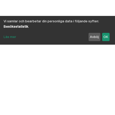
Vi samlar och bearbetar din personliga data i följande syften:
Besöksstatistik
.
Läs mer
Avböj
OK
Om Österby Brädgård
Österby är en traditionell brädgård med eget hyvleri
och gedigen kunskap om den gotländska kärnfurans
suveräna egenskaper. I vår butik har vi samlat några
av landets ledande leverantörer inriktade på
byggnadsvård, byggvaror, verktyg, infästning,
linoljefärg, skivmaterial, naturisolering mm.
anpassade för både proffs och lekman. Vi är
delägare i Bolist-kedjan, där ca 200 bygghandlare
ingår.