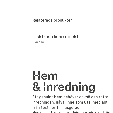
Relaterade produkter
Disktrasa linne oblekt
Gysinge
Hem
&
Inredning
Ett genuint hem behöver också den rätta
inredningen, såväl inne som ute, med allt
från textilier till husgeråd.
Hos oss hittar du inredningsprodukter från