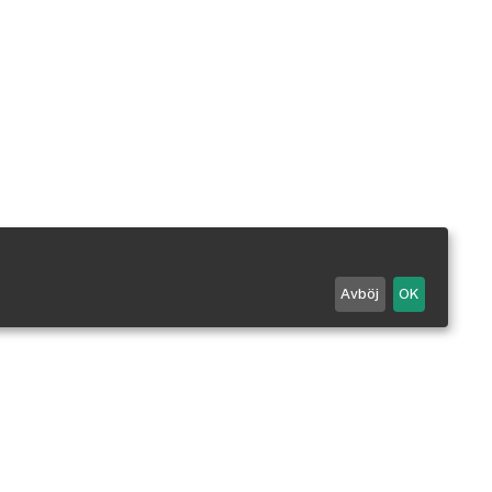
Avböj
OK
Maila oss
0498 - 25 99 90
Mån-Fre 7-18 / Lör 10-14.
Stängt alla röda dagar.