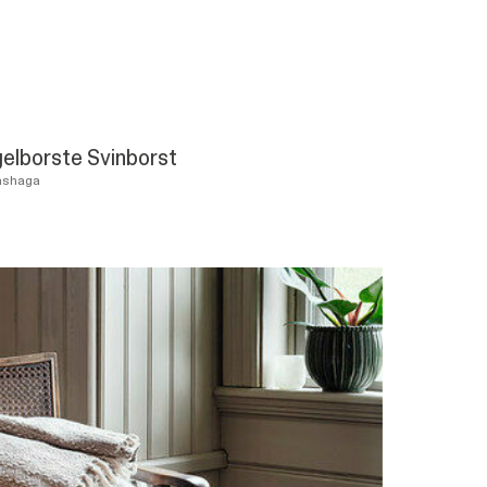
elborste Svinborst
mshaga