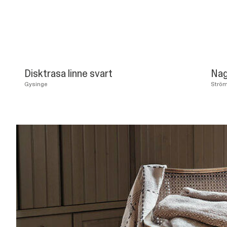
Disktrasa linne svart
Nag
Gysinge
Strö