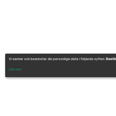
Vi samlar och bearbetar din personliga data i följande syften:
Besöks
Läs mer
Om Österby Brädgård
Österby är en traditionell brädgård med ege
gedigen kunskap om den gotländska kärnfu
egenskaper. I vår butik har vi samlat några 