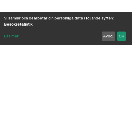
Vi samlar och bearbetar din personliga data i följande syften:
Besöksstatistik
.
Läs mer
Avböj
OK
Om Österby Brädgård
Österby är en traditionell brädgård med eget hyvleri
och gedigen kunskap om den gotländska kärnfurans
suveräna egenskaper. I vår butik har vi samlat några
av landets ledande leverantörer inriktade på
byggnadsvård, byggvaror, verktyg, infästning,
linoljefärg, skivmaterial, naturisolering mm.
anpassade för både proffs och lekman. Vi är
delägare i Bolist-kedjan, där ca 200 bygghandlare
ingår.