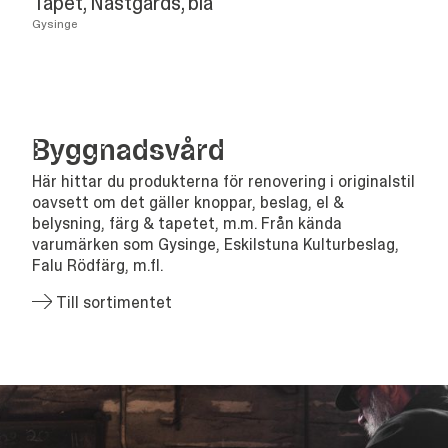
Tapet, Nästgårds, blå
Gysinge
Bygg­nads­vård
Här hittar du produkterna för renovering i originalstil
oavsett om det gäller knoppar, beslag, el &
belysning, färg & tapetet, m.m. Från kända
varumärken som Gysinge, Eskilstuna Kulturbeslag,
Falu Rödfärg, m.fl.
Till sortimentet