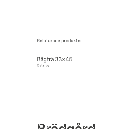
Relaterade produkter
Bågträ 33x45
Österby
Bräd­gård