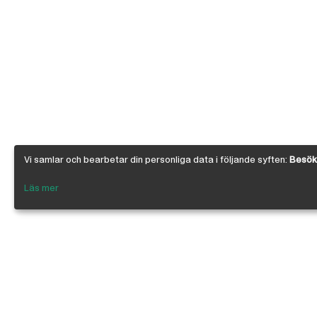
Vi samlar och bearbetar din personliga data i följande syften:
Besöks
Läs mer
Om Österby Brädgård
Österby är en traditionell brädgård med ege
gedigen kunskap om den gotländska kärnfu
egenskaper. I vår butik har vi samlat några 