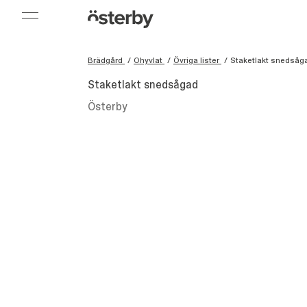
Brädgård
/
Ohyvlat
/
Övriga lister
/
Staketlakt snedsåg
Staketlakt snedsågad
Österby