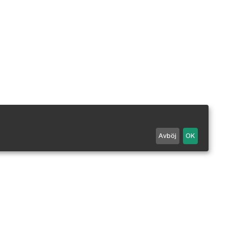
Avböj
OK
Maila oss
0498 - 25 99 90
Mån-Fre 7-18 / Lör 10-14.
Stängt alla röda dagar.