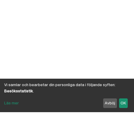
Vi samlar och bearbetar din personliga data i följande syften:
Besöksstatistik
.
Läs mer
Avböj
OK
Om Österby Brädgård
Österby är en traditionell brädgård med eget hyvleri