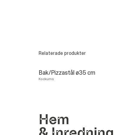
Relaterade produkter
Bak/Pizzastål ø35 cm
Kockums
Hem
&
Inredning