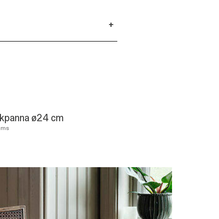
+
kpanna ø24 cm
ums