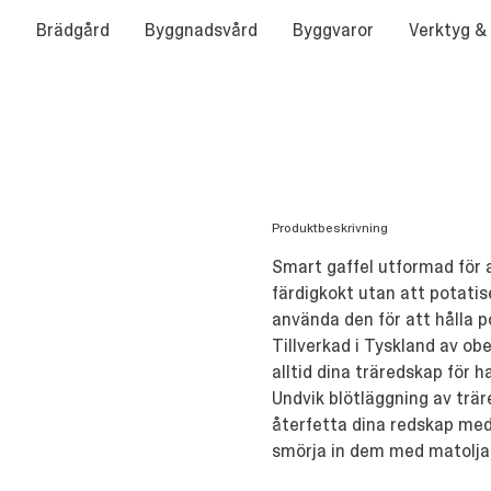
Brädgård
Byggnadsvård
Byggvaror
Verktyg &
Produktbeskrivning
Smart gaffel utformad för 
färdigkokt utan att potatis
använda den för att hålla 
Tillverkad i Tyskland av ob
alltid dina träredskap för 
Undvik blötläggning av trär
återfetta dina redskap me
smörja in dem med matolja