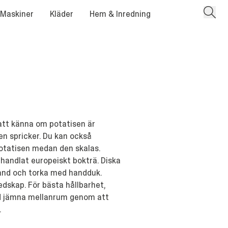
 Maskiner
Kläder
Hem & Inredning
att känna om potatisen är
en spricker. Du kan också
potatisen medan den skalas.
ehandlat europeiskt bokträ. Diska
hand och torka med handduk.
edskap. För bästa hållbarhet,
d jämna mellanrum genom att
.