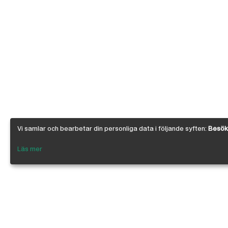
Vi samlar och bearbetar din personliga data i följande syften:
Besöks
Läs mer
Om Österby Brädgård
Österby är en traditionell brädgård med ege
gedigen kunskap om den gotländska kärnfu