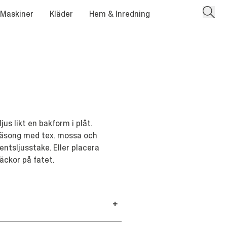
 Maskiner
Kläder
Hem & Inredning
jus likt en bakform i plåt.
säsong med tex. mossa och
ntsljusstake. Eller placera
äckor på fatet.
+