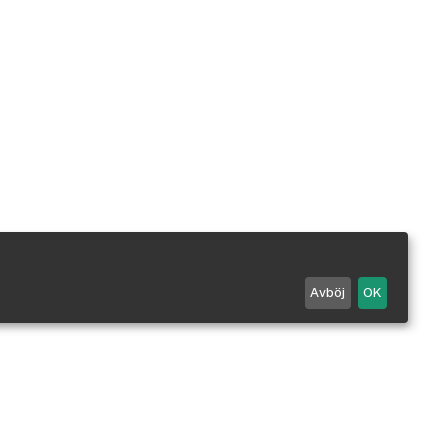
Avböj
OK
Maila oss
0498 - 25 99 90