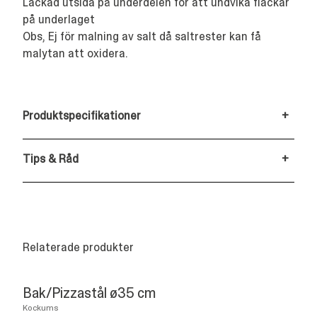
Lackad utsida på underdelen för att undvika fläckar
på underlaget
Obs, Ej för malning av salt då saltrester kan få
malytan att oxidera.
Produktspecifikationer
+
Tips & Råd
+
Relaterade produkter
Bak/Pizzastål ø35 cm
Kockums