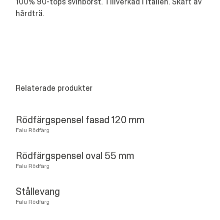
100% 90-tops svinborst. Tillverkad i Italien. Skaft av
hårdträ.
Relaterade produkter
Rödfärgspensel fasad 120 mm
Falu Rödfärg
Rödfärgspensel oval 55 mm
Falu Rödfärg
Stållevang
Falu Rödfärg