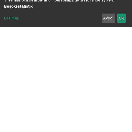
Besöksstatistik
.
Läs mer
Avböj
OK
Om Österby Brädgård
Österby är en traditionell brädgård med eget hyvleri
och gedigen kunskap om den gotländska kärnfurans
suveräna egenskaper. I vår butik har vi samlat några
av landets ledande leverantörer inriktade på
byggnadsvård, byggvaror, verktyg, infästning,
linoljefärg, skivmaterial, naturisolering mm.
anpassade för både proffs och lekman. Vi är
delägare i Bolist-kedjan, där ca 200 bygghandlare
ingår.