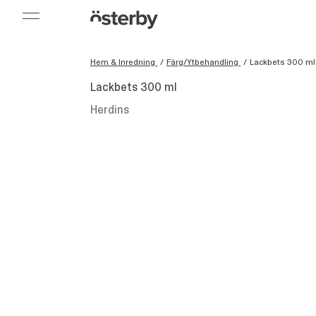
Hem & Inredning
/
Färg/Ytbehandling
/
Lackbets 300 ml
Lackbets 300 ml
Herdins