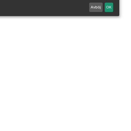
Avböj
OK
Maila oss
0498 - 25 99 90
Mån-Fre 7-18 / Lör 10-14.
Stängt alla röda dagar.