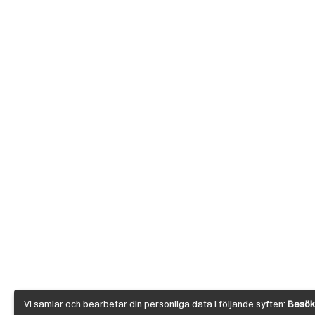
Vi samlar och bearbetar din personliga data i följande syften:
Besöks