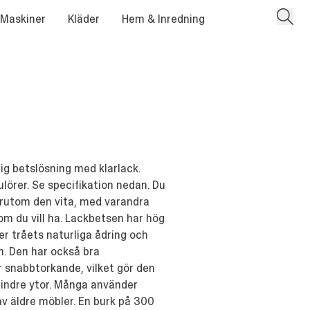
 Maskiner
Kläder
Hem & Inredning
ig betslösning med klarlack.
ulörer. Se specifikation nedan. Du
förutom den vita, med varandra
om du vill ha. Lackbetsen har hög
r tråets naturliga ådring och
en. Den har också bra
 snabbtorkande, vilket gör den
mindre ytor. Många använder
av äldre möbler. En burk på 300