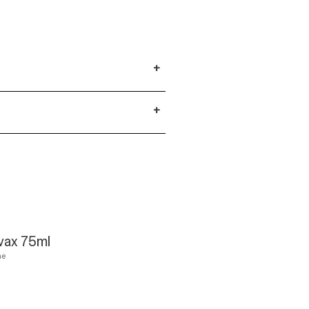
+
+
vax 75ml
ne