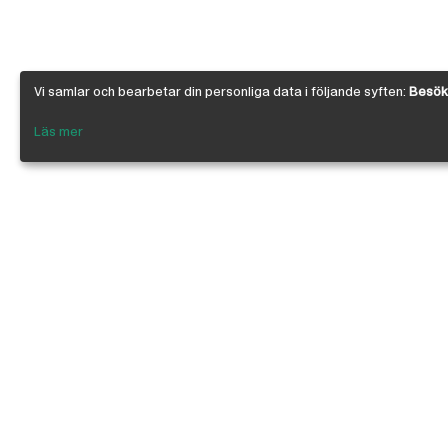
Vi samlar och bearbetar din personliga data i följande syften:
Besöks
Läs mer
Om Österby Brädgård
Österby är en traditionell brädgård med ege
gedigen kunskap om den gotländska kärnfu
egenskaper. I vår butik har vi samlat några 
leverantörer inriktade på byggnadsvård, byg
infästning, linoljefärg, skivmaterial, naturi
anpassade för både proffs och lekman. Vi är 
kedjan, där ca 200 bygghandlare ingår.