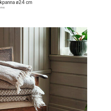
kpanna ø24 cm
ums