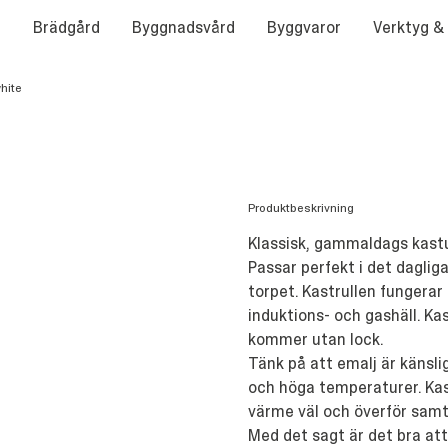
Brädgård
Byggnadsvård
Byggvaror
Verktyg &
hite
Produktbeskrivning
Klassisk, gammaldags kastul
Passar perfekt i det dagliga 
torpet. Kastrullen fungerar 
induktions- och gashäll. Kas
kommer utan lock.
Tänk på att emalj är känsli
och höga temperaturer. Kas
värme väl och överför samti
Med det sagt är det bra att