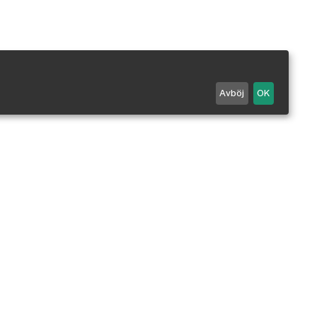
Avböj
OK
Maila oss
0498 - 25 99 90
Mån-Fre 7-18 / Lör 10-14.
Stängt alla röda dagar.