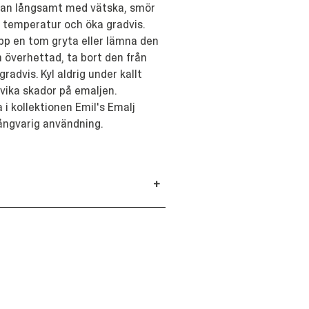
tan långsamt med vätska, smör
gre temperatur och öka gradvis.
upp en tom gryta eller lämna den
n överhettad, ta bort den från
radvis. Kyl aldrig under kallt
vika skador på emaljen.
 i kollektionen Emil's Emalj
långvarig användning.
+