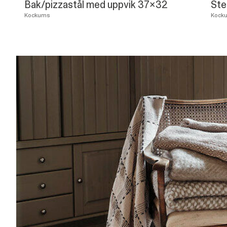
Bak/pizzastål med uppvik 37x32
Ste
Kockums
Kock