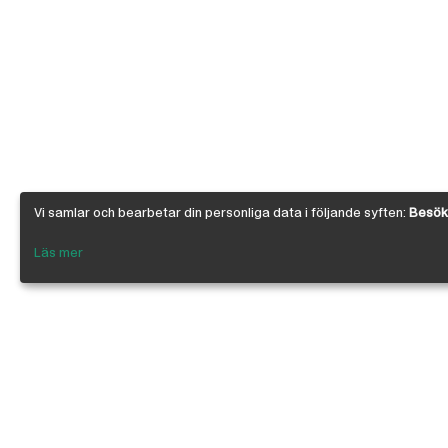
Vi samlar och bearbetar din personliga data i följande syften:
Besöks
Läs mer
Om Österby Brädgård
Österby är en traditionell brädgård med ege
gedigen kunskap om den gotländska kärnfu
egenskaper. I vår butik har vi samlat några 
leverantörer inriktade på byggnadsvård, byg