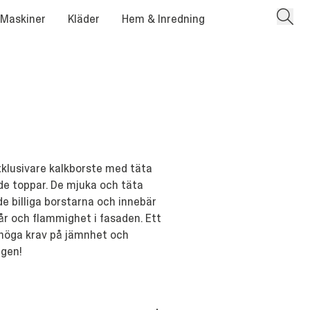
 Maskiner
Kläder
Hem & Inredning
exklusivare kalkborste med täta
e toppar. De mjuka och täta
de billiga borstarna och innebär
år och flammighet i fasaden. Ett
ls höga krav på jämnhet och
ngen!