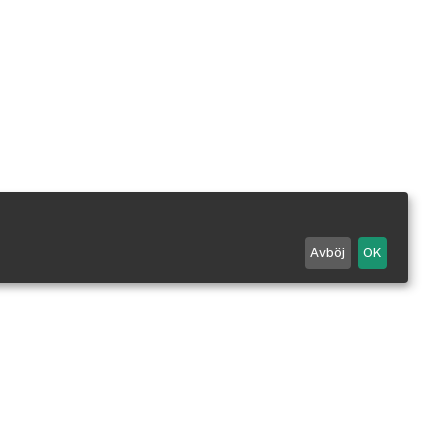
Avböj
OK
Maila oss
0498 - 25 99 90
Mån-Fre 7-18 / Lör 10-14.
Stängt alla röda dagar.