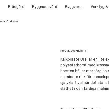
Brädgård
Byggnadsvård
Byggvaror
Verktyg &
rste Orel stor
Produktbeskrivning
Kalkborste Orel är en lite 
polyesterborst med krossad
borsten håller mer färg än 
en mindre risk för penselsp
självklart val när det stäl
släthet i den färdiga målni