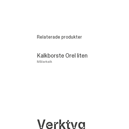
Relaterade produkter
Kalkborste Orel liten
Målarkalk
Verk­tyg