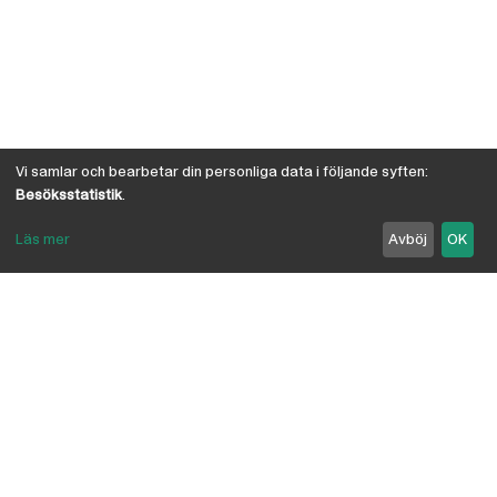
Vi samlar och bearbetar din personliga data i följande syften:
Besöksstatistik
.
Läs mer
Avböj
OK
Om Österby Brädgård
Österby är en traditionell brädgård med eget hyvleri
och gedigen kunskap om den gotländska kärnfurans
suveräna egenskaper. I vår butik har vi samlat några
av landets ledande leverantörer inriktade på
byggnadsvård, byggvaror, verktyg, infästning,
linoljefärg, skivmaterial, naturisolering mm.
anpassade för både proffs och lekman. Vi är