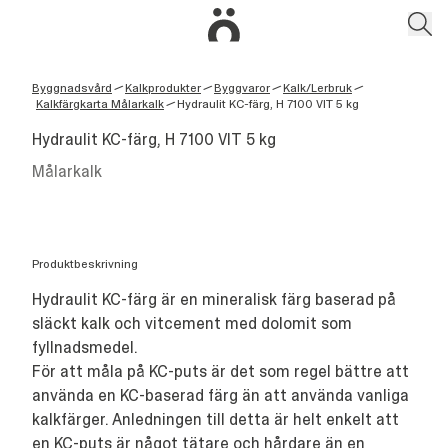
Byggnadsvård
Kalkprodukter
Byggvaror
Kalk/Lerbruk
/
/
/
/
Kalkfärgkarta Målarkalk
Hydraulit KC-färg, H 7100 VIT 5 kg
/
Hydraulit KC-färg, H 7100 VIT 5 kg
Målarkalk
Produktbeskrivning
Hydraulit KC-färg är en mineralisk färg baserad på
släckt kalk och vitcement med dolomit som
fyllnadsmedel.
För att måla på KC-puts är det som regel bättre att
använda en KC-baserad färg än att använda vanliga
kalkfärger. Anledningen till detta är helt enkelt att
en KC-puts är något tätare och hårdare än en