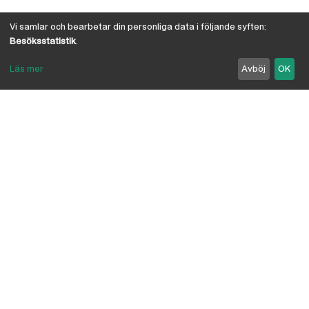
Vi samlar och bearbetar din personliga data i följande syften:
Besöksstatistik
.
Läs mer
Avböj
OK
Om Österby Brädgård
Österby är en traditionell brädgård med eget hyvleri
och gedigen kunskap om den gotländska kärnfurans
suveräna egenskaper. I vår butik har vi samlat några
av landets ledande leverantörer inriktade på
byggnadsvård, byggvaror, verktyg, infästning,
linoljefärg, skivmaterial, naturisolering mm.
anpassade för både proffs och lekman. Vi är
delägare i Bolist-kedjan, där ca 200 bygghandlare
ingår.