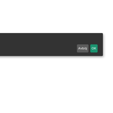
Avböj
OK
Maila oss
0498 - 25 99 90
Mån-Fre 7-18 / Lör 10-14.
Stängt alla röda dagar.