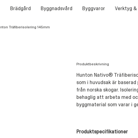
Brädgård
Byggnadsvård
Byggvaror
Verktyg &
nton Träfiberisolering 145mm
Produktbeskrivning
Hunton Nativo® Träfiberiso
som i huvudsak är baserad på
från norska skogar. Isolerin
behaglig att arbeta med oc
byggmaterial som varar i g
Produktspecifikationer