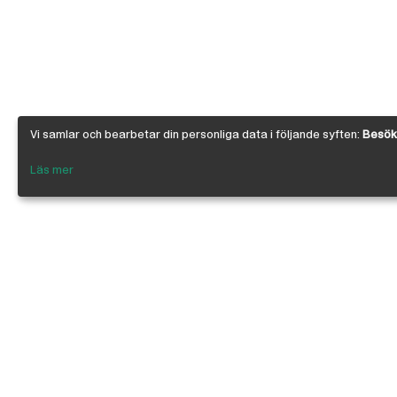
Vi samlar och bearbetar din personliga data i följande syften:
Besöks
Läs mer
Om Österby Brädgård
Österby är en traditionell brädgård med ege
gedigen kunskap om den gotländska kärnfu
egenskaper. I vår butik har vi samlat några 
leverantörer inriktade på byggnadsvård, byg
infästning, linoljefärg, skivmaterial, naturi
anpassade för både proffs och lekman. Vi är 
kedjan, där ca 200 bygghandlare ingår.