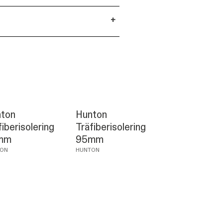
+
ton
Hunton
fiberisolering
Träfiberisolering
mm
95mm
ON
HUNTON