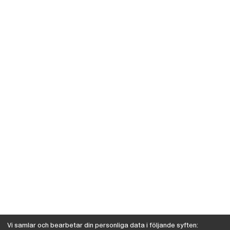
Vi samlar och bearbetar din personliga data i följande syften: