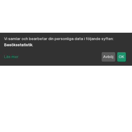
Vi samlar och bearbetar din personliga data i följande syften:
Besöksstatistik
.
Läs mer
Avböj
OK
Om Österby Brädgård
Österby är en traditionell brädgård med eget hyvleri
och gedigen kunskap om den gotländska kärnfurans
suveräna egenskaper. I vår butik har vi samlat några
av landets ledande leverantörer inriktade på
byggnadsvård, byggvaror, verktyg, infästning,
linoljefärg, skivmaterial, naturisolering mm.
anpassade för både proffs och lekman. Vi är
delägare i Bolist-kedjan, där ca 200 bygghandlare