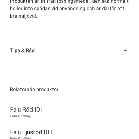
Produkten är fri från lösningsmedel, den ska normalt
heller inte spädas vid användning och är därför ett
bra miljöval.
Tips & Råd
+
Relaterade produkter
Falu Röd 10 l
Falu Rödfärg
Falu Ljusröd 10 l
Falu Rödfärg