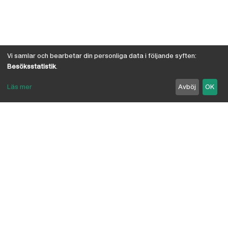
Vi samlar och bearbetar din personliga data i följande syften:
Besöksstatistik
.
Läs mer
Avböj
OK
Om Österby Brädgård
Österby är en traditionell brädgård med eget hyvleri
och gedigen kunskap om den gotländska kärnfurans
suveräna egenskaper. I vår butik har vi samlat några
av landets ledande leverantörer inriktade på
byggnadsvård, byggvaror, verktyg, infästning,
linoljefärg, skivmaterial, naturisolering mm.
anpassade för både proffs och lekman. Vi är
delägare i Bolist-kedjan, där ca 200 bygghandlare
ingår.