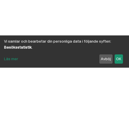
Vi samlar och bearbetar din personliga data i följande syften:
Besöksstatistik
.
Läs mer
Avböj
OK
Om Österby Brädgård
Österby är en traditionell brädgård med eget hyvleri
och gedigen kunskap om den gotländska kärnfurans
suveräna egenskaper. I vår butik har vi samlat några
av landets ledande leverantörer inriktade på
byggnadsvård, byggvaror, verktyg, infästning,
linoljefärg, skivmaterial, naturisolering mm.
anpassade för både proffs och lekman. Vi är