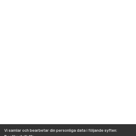
Vi samlar och bearbetar din personliga data i följande syften: