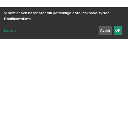
Vi samlar och bearbetar din personliga data i följande syften:
Besöksstatistik
.
Läs mer
Avböj
OK
Om Österby Brädgård
Österby är en traditionell brädgård med eget hyvleri
och gedigen kunskap om den gotländska kärnfurans
suveräna egenskaper. I vår butik har vi samlat några
av landets ledande leverantörer inriktade på
byggnadsvård, byggvaror, verktyg, infästning,
linoljefärg, skivmaterial, naturisolering mm.
anpassade för både proffs och lekman. Vi är
delägare i Bolist-kedjan, där ca 200 bygghandlare
ingår.