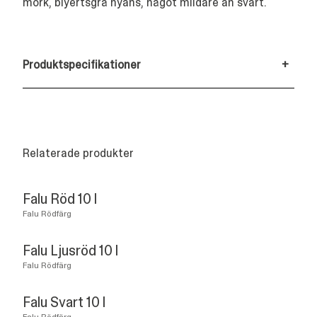
mörk, blyertsgrå nyans, något mildare än svart.
Produktspecifikationer
+
Relaterade produkter
Falu Röd 10 l
Falu Rödfärg
Falu Ljusröd 10 l
Falu Rödfärg
Falu Svart 10 l