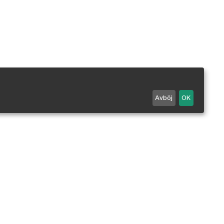
Avböj
OK
Maila oss
0498 - 25 99 90
Mån-Fre 7-18 / Lör 10-14.
Stängt alla röda dagar.