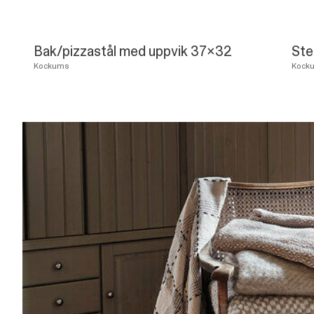
Bak/pizzastål med uppvik 37x32
Ste
Kockums
Kock