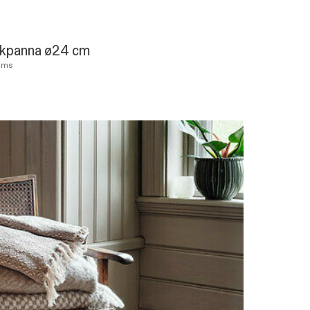
kpanna ø24 cm
ums