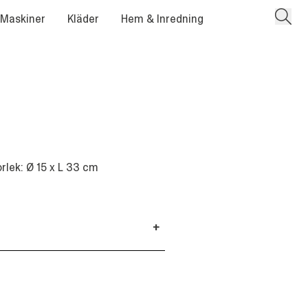
 Maskiner
Kläder
Hem & Inredning
orlek: Ø 15 x L 33 cm
+