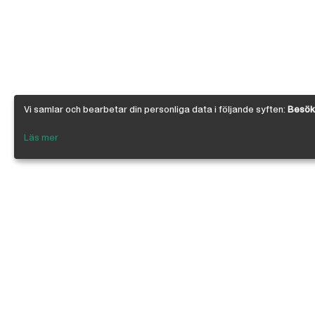
Vi samlar och bearbetar din personliga data i följande syften:
Besöks
Läs mer
Om Österby Brädgård
Österby är en traditionell brädgård med ege
gedigen kunskap om den gotländska kärnfu
egenskaper. I vår butik har vi samlat några 
leverantörer inriktade på byggnadsvård, byg
infästning, linoljefärg, skivmaterial, naturi
anpassade för både proffs och lekman. Vi är 
kedjan, där ca 200 bygghandlare ingår.