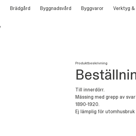
Brädgård
Byggnadsvård
Byggvaror
Verktyg &
r
Produktbeskrivning
Beställni
Till innerdörr.
Mässing med grepp av svart
1890-1920.
Ej lämplig för utomhusbruk 