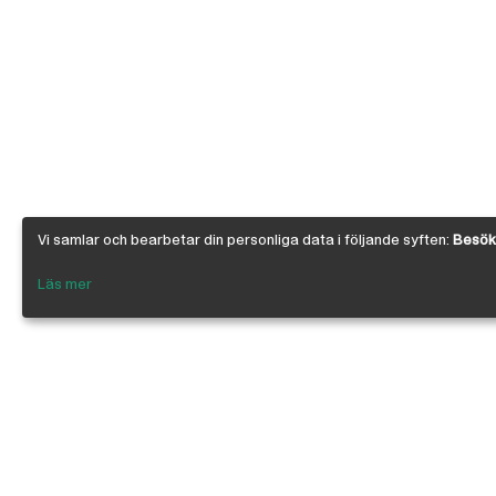
Vi samlar och bearbetar din personliga data i följande syften:
Besöks
Läs mer
Om Österby Brädgård
Österby är en traditionell brädgård med ege
gedigen kunskap om den gotländska kärnfu
egenskaper. I vår butik har vi samlat några 
leverantörer inriktade på byggnadsvård, byg