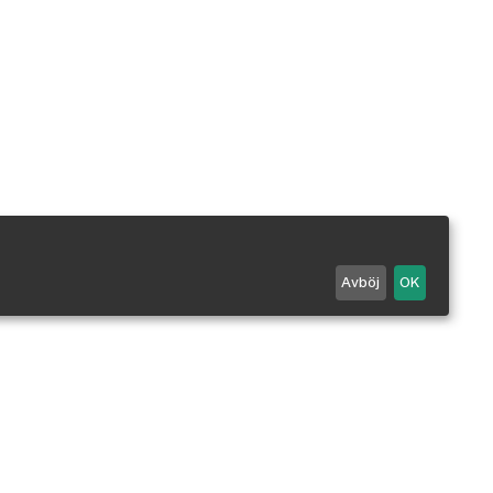
Avböj
OK
Maila oss
0498 - 25 99 90
Mån-Fre 7-18 / Lör 10-14.
Stängt alla röda dagar.