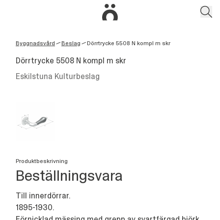
Byggnadsvård
Beslag
Dörrtrycke 5508 N kompl m skr
/
/
Dörrtrycke 5508 N kompl m skr
Eskilstuna Kulturbeslag
Produktbeskrivning
Beställningsvara
Till innerdörrar.
1895-1930.
Förnicklad mässing med grepp av svartfärgad björk.