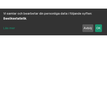
Vi samlar och bearbetar din personliga data i följande syften:
Besöksstatistik
.
Läs mer
Avböj
OK
Om Österby Brädgård
Österby är en traditionell brädgård med eget hyvleri
och gedigen kunskap om den gotländska kärnfurans
suveräna egenskaper. I vår butik har vi samlat några
av landets ledande leverantörer inriktade på
byggnadsvård, byggvaror, verktyg, infästning,
linoljefärg, skivmaterial, naturisolering mm.
anpassade för både proffs och lekman. Vi är
delägare i Bolist-kedjan, där ca 200 bygghandlare
ingår.