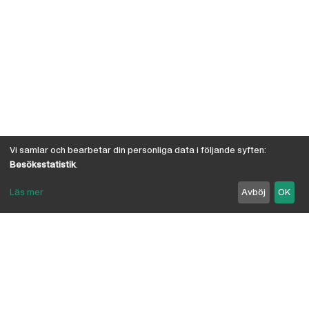
Vi samlar och bearbetar din personliga data i följande syften:
Besöksstatistik
.
Läs mer
Avböj
OK
Om Österby Brädgård
Österby är en traditionell brädgård med eget hyvleri
och gedigen kunskap om den gotländska kärnfurans
suveräna egenskaper. I vår butik har vi samlat några
av landets ledande leverantörer inriktade på