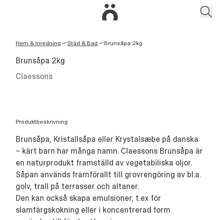
Hem & Inredning
Städ & Bad
Brunsåpa 2kg
/
/
Brunsåpa 2kg
Claessons
Produktbeskrivning
Brunsåpa, Kristallsåpa eller Krystalsæbe på danska
– kärt barn har många namn. Claessons Brunsåpa är
en naturprodukt framställd av vegetabiliska oljor.
Såpan används framförallt till grovrengöring av bl.a.
golv, trall på terrasser och altaner.
Den kan också skapa emulsioner, t.ex för
slamfärgskokning eller i koncentrerad form