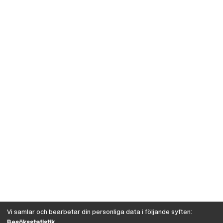
Vi samlar och bearbetar din personliga data i följande syften:
Besöksstatistik
.