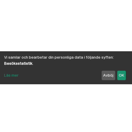
Vi samlar och bearbetar din personliga data i följande syften:
Besöksstatistik
.
Läs mer
Avböj
OK
Om Österby Brädgård
Österby är en traditionell brädgård med eget hyvleri
och gedigen kunskap om den gotländska kärnfurans
suveräna egenskaper. I vår butik har vi samlat några
av landets ledande leverantörer inriktade på
byggnadsvård, byggvaror, verktyg, infästning,