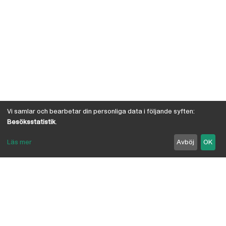
Vi samlar och bearbetar din personliga data i följande syften:
Besöksstatistik
.
Läs mer
Avböj
OK
Om Österby Brädgård
Österby är en traditionell brädgård med eget hyvleri